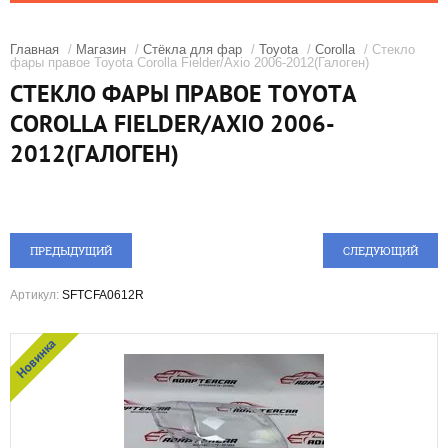
Главная
/
Магазин
/
Стёкла для фар
/
Toyota
/
Corolla
/ Стекло
фары правое Toyota Corolla Fielder/Axio 2006-2012(Галоген)
СТЕКЛО ФАРЫ ПРАВОЕ TOYOTA
COROLLA FIELDER/AXIO 2006-
2012(ГАЛОГЕН)
ПРЕДЫДУЩИЙ
СЛЕДУЮЩИЙ
Артикул:
SFTCFA0612R
Новинка